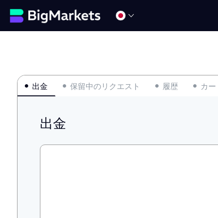
出金
保留中のリクエスト
履歴
カー
出金