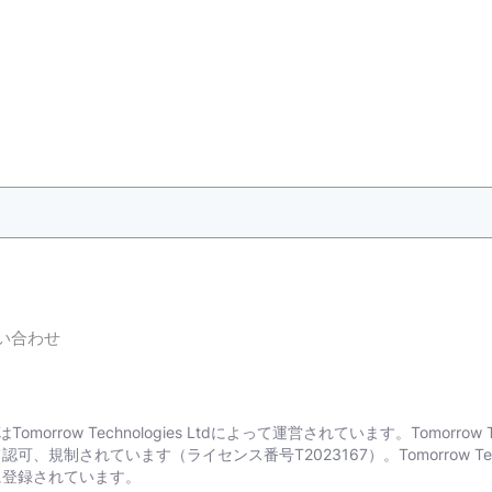
い合わせ
はТоmоrrоw Technologies Ltdによって運営されています。Тоmоrrо
horityによって認可、規制されています（ライセンス番号T2023167）。Тоmоrrо
に登録されています。