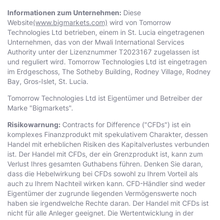
Informationen zum Unternehmen:
Diese
Website
(www.bigmarkets.com)
wird von Тоmоrrоw
Technologies Ltd betrieben, einem in St. Lucia eingetragenen
Unternehmen, das von der Mwali International Services
Authority unter der Lizenznummer T2023167 zugelassen ist
und reguliert wird. Тоmоrrоw Technologies Ltd ist eingetragen
im Erdgeschoss, The Sotheby Building, Rodney Village, Rodney
Bay, Gros-Islet, St. Lucia.
Тоmоrrоw Technologies Ltd ist Eigentümer und Betreiber der
Marke "Bigmarkets".
Risikowarnung:
Contracts for Difference ("CFDs") ist ein
komplexes Finanzprodukt mit spekulativem Charakter, dessen
Handel mit erheblichen Risiken des Kapitalverlustes verbunden
ist. Der Handel mit CFDs, der ein Grenzprodukt ist, kann zum
Verlust Ihres gesamten Guthabens führen. Denken Sie daran,
dass die Hebelwirkung bei CFDs sowohl zu Ihrem Vorteil als
auch zu Ihrem Nachteil wirken kann. CFD-Händler sind weder
Eigentümer der zugrunde liegenden Vermögenswerte noch
haben sie irgendwelche Rechte daran. Der Handel mit CFDs ist
nicht für alle Anleger geeignet. Die Wertentwicklung in der