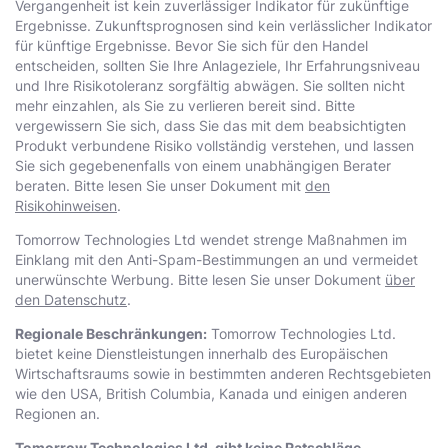
Vergangenheit ist kein zuverlässiger Indikator für zukünftige
Ergebnisse. Zukunftsprognosen sind kein verlässlicher Indikator
für künftige Ergebnisse. Bevor Sie sich für den Handel
entscheiden, sollten Sie Ihre Anlageziele, Ihr Erfahrungsniveau
und Ihre Risikotoleranz sorgfältig abwägen. Sie sollten nicht
mehr einzahlen, als Sie zu verlieren bereit sind. Bitte
vergewissern Sie sich, dass Sie das mit dem beabsichtigten
Produkt verbundene Risiko vollständig verstehen, und lassen
Sie sich gegebenenfalls von einem unabhängigen Berater
beraten. Bitte lesen Sie unser Dokument mit
den
Risikohinweisen
.
Тоmоrrоw Technologies Ltd wendet strenge Maßnahmen im
Einklang mit den Anti-Spam-Bestimmungen an und vermeidet
unerwünschte Werbung. Bitte lesen Sie unser Dokument
über
den Datenschutz
.
Regionale Beschränkungen:
Тоmоrrоw Technologies Ltd.
bietet keine Dienstleistungen innerhalb des Europäischen
Wirtschaftsraums sowie in bestimmten anderen Rechtsgebieten
wie den USA, British Columbia, Kanada und einigen anderen
Regionen an.
Тоmоrrоw Technologies Ltd. gibt keine Ratschläge,