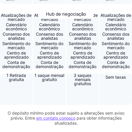
Hub de negociação
Atualizações de
Atualizações de
Atualizações de
Atualizações de
mercado
mercado
mercado
mercado
Calendário
Calendário
Calendário
Calendário
econômico
econômico
econômico
econômico
Consenso dos
Consenso dos
Consenso dos
Consenso dos
analistas
analistas
analistas
analistas
Sentimento do
Sentimento do
Sentimento do
Sentimento do
mercado
mercado
mercado
mercado
Centro de
Centro de
Centro de
Centro de
aprendizado
aprendizado
aprendizado
aprendizado
Conta de
Conta de
Conta de
Conta de
demonstração
demonstração
demonstração
demonstração
1 Retirada
1 saque mensal
3 saques
Sem taxas
gratuita
gratuito
mensais
gratuitos
O depósito mínimo pode estar sujeito a alterações sem aviso
prévio. Entre
em contato conosco
para obter informações
atualizadas.