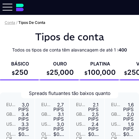
Conta
/
Tipos De Conta
Tipos de conta
Todos os tipos de conta têm alavancagem de até 1
:400
BÁSICO
OURO
PLATINA
V
250
25,000
100,000
25
$
$
$
$
Spreads flutuantes tão baixos quanto
EUR/USD
3,0
EUR/USD
2,7
EUR/USD
2.1
EUR/USD
1,6
PIPS
PIPS
PIPS
PIPS
GBP/USD
3.4
GBP/USD
3.1
GBP/USD
2,5
GBP/USD
2,0
PIPS
PIPS
PIPS
PIPS
USD/JPY
3.3
USD/JPY
3,0
USD/JPY
2.4
USD/JPY
1,9
PIPS
PIPS
PIPS
PIPS
ÓLEO
$0.12
ÓLEO
$0.11
ÓLEO
$0.10
ÓLEO
$0.08
CRUDE
CRUDE
CRUDE
CRUDE