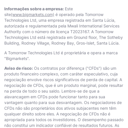
Informações sobre a empresa:
Este
site
(www.bigmarkets.com)
é operado pela Тоmоrrоw
Technologies Ltd, uma empresa registrada em Santa Lúcia,
autorizada e regulamentada pela Mwali International Services
Authority com o número de licença T2023167. A Тоmоrrоw
Technologies Ltd está registrada em Ground floor, The Sotheby
Building, Rodney Village, Rodney Bay, Gros-Islet, Santa Lúcia.
A Тоmоrrоw Technologies Ltd é proprietária e opera a marca
"Bigmarkets".
Aviso de risco:
Os contratos por diferença ("CFDs") são um
produto financeiro complexo, com caráter especulativo, cuja
negociação envolve riscos significativos de perda de capital. A
negociação de CFDs, que é um produto marginal, pode resultar
na perda de todo o seu saldo. Lembre-se de que a
alavancagem em CFDs pode funcionar tanto para sua
vantagem quanto para sua desvantagem. Os negociadores de
CFDs não são proprietários dos ativos subjacentes nem têm
qualquer direito sobre eles. A negociação de CFDs não é
apropriada para todos os investidores. O desempenho passado
não constitui um indicador confiável de resultados futuros. As