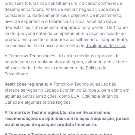
previsões futuras não constituem um indicador confiável de
desempenho futuro. Antes de decidir negociar, você deve
considerar cuidadosamente seus objetivos de investimento,
nível de experiência e tolerância a riscos. Você não deve
depositar mais do que está preparado para perder. Certifique-
se de que você entenda completamente o risco associado ao
produto em questão e procure aconselhamento independente,
se necessário. Leia nosso documento de
divulgação de riscos
.
A Тоmоrrоw Technologies Ltd aplica medidas rigorosas de
acordo com os regulamentos anti-spam, evitando publicidade
não solicitada. Leia nosso documento
de Política de
Privacidade
.
Restrições regionais:
A Тоmоrrоw Technologies Ltd não
oferece serviços no Espaço Econômico Europeu, bem como em
algumas outras jurisdições, como EUA, Colúmbia Britânica,
Canadá e algumas outras regiões.
A Тоmоrrоw Technologies Ltd não emite conselhos,
recomendações ou opiniões com relação à aquisição, posse
ou alienação de qualquer produto financeiro.
A Тоmоrrоw Technologies Ltd não é uma consultora