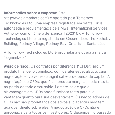
Informações sobre a empresa:
Este
site
(www.bigmarkets.com)
é operado pela Тоmоrrоw
Technologies Ltd, uma empresa registrada em Santa Lúcia,
autorizada e regulamentada pela Mwali International Services
Authority com o número de licença T2023167. A Тоmоrrоw
Technologies Ltd está registrada em Ground floor, The Sotheby
Building, Rodney Village, Rodney Bay, Gros-Islet, Santa Lúcia.
A Тоmоrrоw Technologies Ltd é proprietária e opera a marca
"Bigmarkets".
Aviso de risco:
Os contratos por diferença ("CFDs") são um
produto financeiro complexo, com caráter especulativo, cuja
negociação envolve riscos significativos de perda de capital. A
negociação de CFDs, que é um produto marginal, pode resultar
na perda de todo o seu saldo. Lembre-se de que a
alavancagem em CFDs pode funcionar tanto para sua
vantagem quanto para sua desvantagem. Os negociadores de
CFDs não são proprietários dos ativos subjacentes nem têm
qualquer direito sobre eles. A negociação de CFDs não é
apropriada para todos os investidores. O desempenho passado