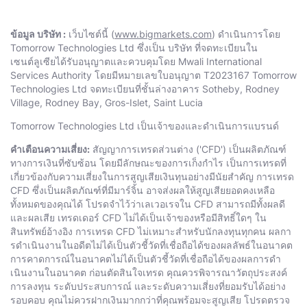
ข้อมูล บริษัท :
เว็บไซต์นี้ (
www.bigmarkets.com
) ดําเนินการโดย
Тоmоrrоw Technologies Ltd ซึ่งเป็น บริษัท ที่จดทะเบียนใน
เซนต์ลูเซียได้รับอนุญาตและควบคุมโดย Mwali International
Services Authority โดยมีหมายเลขใบอนุญาต T2023167 Тоmоrrоw
Technologies Ltd จดทะเบียนที่ชั้นล่างอาคาร Sotheby, Rodney
Village, Rodney Bay, Gros-Islet, Saint Lucia
Тоmоrrоw Technologies Ltd เป็นเจ้าของและดําเนินการแบรนด์
คําเตือนความเสี่ยง:
สัญญาการเทรดส่วนต่าง ('CFD') เป็นผลิตภัณฑ์
ทางการเงินที่ซับซ้อน โดยมีลักษณะของการเก็งกําไร เป็นการเทรดที่
เกี่ยวข้องกับความเสี่ยงในการสูญเสียเงินทุนอย่างมีนัยสำคัญ การเทรด
CFD ซึ่งเป็นผลิตภัณฑ์ที่มีมาร์จิ้น อาจส่งผลให้สูญเสียยอดคงเหลือ
ทั้งหมดของคุณได้ โปรดจําไว้ว่าเลเวอเรจใน CFD สามารถมีทั้งผลดี
และผลเสีย เทรดเดอร์ CFD ไม่ได้เป็นเจ้าของหรือมีสิทธิ์ใดๆ ใน
สินทรัพย์อ้างอิง การเทรด CFD ไม่เหมาะสําหรับนักลงทุนทุกคน ผลกา
รดําเนินงานในอดีตไม่ได้เป็นตัวชี้วัดที่เชื่อถือได้ของผลลัพธ์ในอนาคต
การคาดการณ์ในอนาคตไม่ได้เป็นตัวชี้วัดที่เชื่อถือได้ของผลการดํา
เนินงานในอนาคต ก่อนตัดสินใจเทรด คุณควรพิจารณาวัตถุประสงค์
การลงทุน ระดับประสบการณ์ และระดับความเสี่ยงที่ยอมรับได้อย่าง
รอบคอบ คุณไม่ควรฝากเงินมากกว่าที่คุณพร้อมจะสูญเสีย โปรดตรวจ