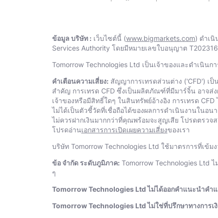
ข้อมูล บริษัท :
เว็บไซต์นี้ (
www.bigmarkets.com
) ดําเน
Services Authority โดยมีหมายเลขใบอนุญาต T2023167 
Тоmоrrоw Technologies Ltd เป็นเจ้าของและดําเนินก
คําเตือนความเสี่ยง:
สัญญาการเทรดส่วนต่าง ('CFD') เป็นผ
สำคัญ การเทรด CFD ซึ่งเป็นผลิตภัณฑ์ที่มีมาร์จิ้น อาจ
เจ้าของหรือมีสิทธิ์ใดๆ ในสินทรัพย์อ้างอิง การเทรด CF
ไม่ได้เป็นตัวชี้วัดที่เชื่อถือได้ของผลการดําเนินงาน
ไม่ควรฝากเงินมากกว่าที่คุณพร้อมจะสูญเสีย โปรดตรวจสอบใ
โปรดอ่าน
เอกสารการเปิดเผยความเสี่ยง
ของเรา
บริษัท Тоmоrrоw Technologies Ltd ใช้มาตรการที่เข้
ข้อ จํากัด ระดับภูมิภาค:
Тоmоrrоw Technologies Ltd ไม่
ๆ
Тоmоrrоw Technologies Ltd ไม่ได้ออกคําแนะนําคําแนะ
Тоmоrrоw Technologies Ltd ไม่ใช่ที่ปรึกษาทางการเง