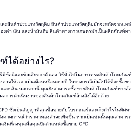
ะสินค้าประเภทวัตถุดิบ สินค้าประเภทวัตถุดิบมักจะสกัดจากแหล่
่ ทองคํา เงิน และน้ํามันดิบ สินค้าทางการเกษตรมักเป็นผลิตภัณฑ์ท
์ได้อย่างไร?
ีข้อดีและข้อเสียของตัวเอง วิธีทั่วไปในการเทรดสินค้าโภคภัณฑ์มา
งอาจใช้เวลาเป็นเดือนหรือหลายปี ในบางกรณีเป็นไปได้ที่จะซื้อ
ทองคําและเงิน นอกจากนี้ คุณยังสามารถซื้อขายสินค้าโภคภัณฑ์ทางอ้
การดําเนินงานของสินค้าโภคภัณฑ์อ้างอิงได้อีกด้วย
 CFD ซึ่งเป็นสัญญาที่คุณซื้อขายกับโบรกเกอร์และเก็งกําไรในท
กําลังคาดการณ์ว่าราคาทองคําจะเพิ่มขึ้น หากเป็นเช่นนั้นคุณส
งินที่ลงทุนเมื่อคุณปิดตำแหน่งซื้อขาย CFD