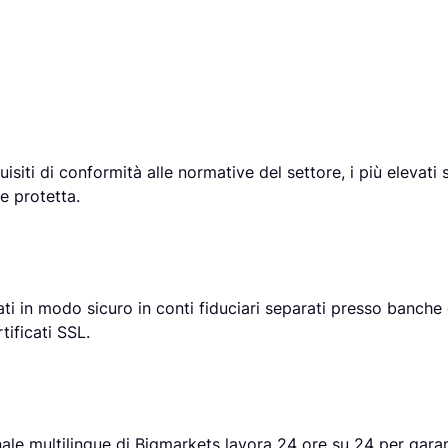
uisiti di conformità alle normative del settore, i più elevati 
e protetta.
ti in modo sicuro in conti fiduciari separati presso banche di
tificati SSL.
le multilingue di Bigmarkets lavora 24 ore su 24 per garant