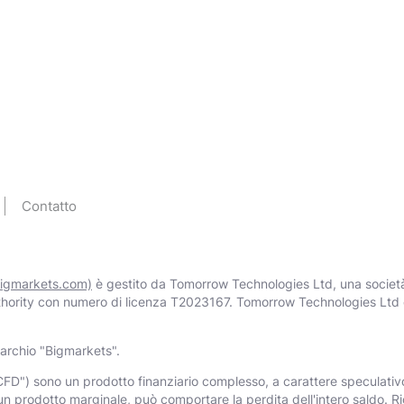
Contatto
igmarkets.com)
è gestito da Тоmоrrоw Technologies Ltd, una società 
thority con numero di licenza T2023167. Тоmоrrоw Technologies Ltd è 
archio "Bigmarkets".
CFD") sono un prodotto finanziario complesso, a carattere speculativo,
un prodotto marginale, può comportare la perdita dell'intero saldo. Ri