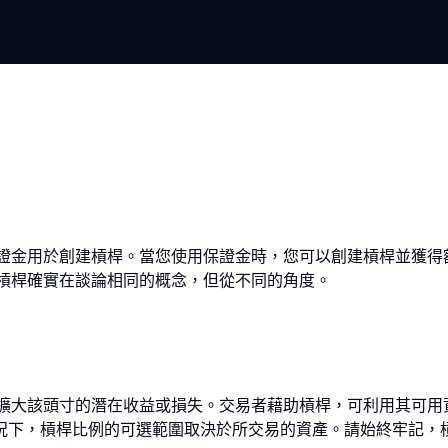
證金用於創建槓桿。當您使用保證金時，您可以創建槓桿並獲得
槓桿確實在談論相同的概念，但從不同的角度。
擴大該頭寸的潛在收益或損失。交易者藉助槓桿，可利用其可用
。通常情況下，槓桿比例的可選範圍取決於所交易的資產。請始終牢