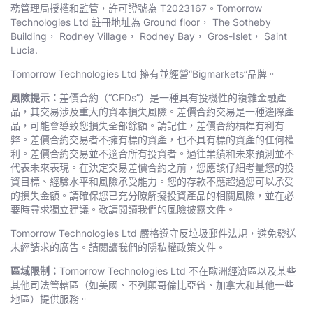
務管理局授權和監管，許可證號為 T2023167。Тоmоrrоw
Technologies Ltd 註冊地址為 Ground floor， The Sotheby
Building， Rodney Village， Rodney Bay， Gros-Islet， Saint
Lucia.
Тоmоrrоw Technologies Ltd 擁有並經營“Bigmarkets”品牌。
風險提示：
差價合約（“CFDs”）是一種具有投機性的複雜金融產
品，其交易涉及重大的資本損失風險。差價合約交易是一種邊際產
品，可能會導致您損失全部餘額。請記住，差價合約槓桿有利有
弊。差價合約交易者不擁有標的資產，也不具有標的資產的任何權
利。差價合約交易並不適合所有投資者。過往業績和未來預測並不
代表未來表現。在決定交易差價合約之前，您應該仔細考量您的投
資目標、經驗水平和風險承受能力。您的存款不應超過您可以承受
的損失金額。請確保您已充分瞭解擬投資產品的相關風險，並在必
要時尋求獨立建議。敬請閱讀我們的
風險披露文件。
Тоmоrrоw Technologies Ltd 嚴格遵守反垃圾郵件法規，避免發送
未經請求的廣告。請閱讀我們的
隱私權政策
文件。
區域限制：
Тоmоrrоw Technologies Ltd 不在歐洲經濟區以及某些
其他司法管轄區（如美國、不列顛哥倫比亞省、加拿大和其他一些
地區）提供服務。