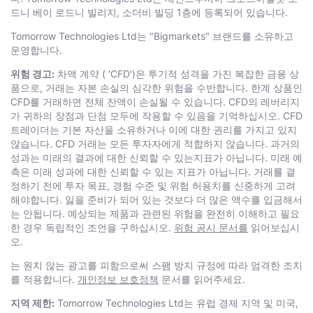
드니 베이 로드니 빌리지, 소더비 빌딩 1층에 등록되어 있습니다.
Тоmоrrоw Technologies Ltd는 "Bigmarkets" 브랜드를 소유하고
운영합니다.
위험 경고:
차액 계약 ( 'CFD')은 투기적 성격을 가진 복잡한 금융 상
품으로, 거래는 자본 손실의 심각한 위험을 수반합니다. 한계 상품인
CFD를 거래하면 전체 잔액이 손실될 수 있습니다. CFD의 레버리지
가 귀하의 장점과 단점 모두에 작용할 수 있음을 기억하십시오. CFD
트레이더는 기본 자산을 소유하거나 이에 대한 권리를 가지고 있지
않습니다. CFD 거래는 모든 투자자에게 적합하지 않습니다. 과거의
성과는 미래의 결과에 대한 신뢰할 수 있는지표가 아닙니다. 미래 예
측은 미래 성과에 대한 신뢰할 수 있는 지표가 아닙니다. 거래를 결
정하기 전에 투자 목표, 경험 수준 및 위험 허용치를 신중하게 고려
해야합니다. 잃을 준비가 되어 있는 것보다 더 많은 액수를 입금해서
는 안됩니다. 예상되는 제품과 관련된 위험을 완전히 이해하고 필요
한 경우 독립적인 조언을 구하십시오.
위험 공시 문서를
읽어보십시
오.
는 원치 않는 광고를 피함으로써 스팸 방지 규정에 따라 엄격한 조치
를 적용합니다.
개인정보 보호정책
문서를 읽어주세요.
지역 제한:
Тоmоrrоw Technologies Ltd는 유럽 경제 지역 및 미국,